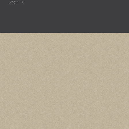
2º3'1" E