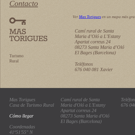
Contacto
Ver
Mas Torigues
en un mapa más gr
Camí rural de Santa
Maria d’Oló a L’Estany
Apartat correus 24
08273 Santa Maria d’Oló
El Bages (Barcelona)
Turismo
Rural
Teléfonos
676 040 081 Xavier
Mas Torigues
Camí rural de Santa
Teléfon
Casa de Turismo Rural
Maria d'Oló a L'Estany
676 04
Apartat correus 24
Cómo llegar
08273 Santa Maria d'Oló
El Bages (Barcelona)
Coordenadas
41º51'55" N